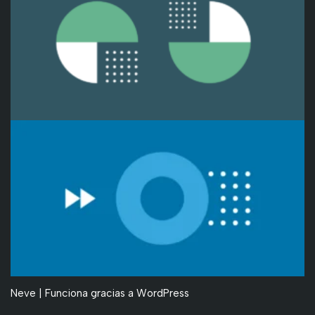
Neve
| Funciona gracias a
WordPress