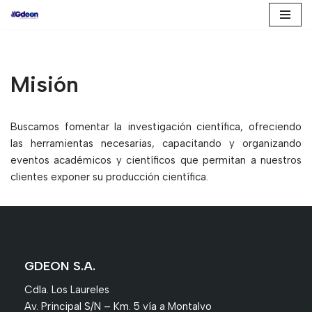
Saltar
al
contenido
Misión
Buscamos fomentar la investigación científica, ofreciendo
las herramientas necesarias, capacitando y organizando
eventos académicos y científicos que permitan a nuestros
clientes exponer su producción científica.
GDEON S.A.
Cdla. Los Laureles
Av. Principal S/N – Km. 5 vía a Montalvo