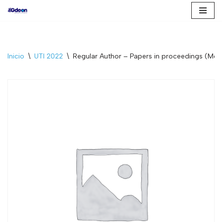
Saltar
al
contenido
Inicio
\
UTI 2022
\
Regular Author – Papers in proceedings (Me